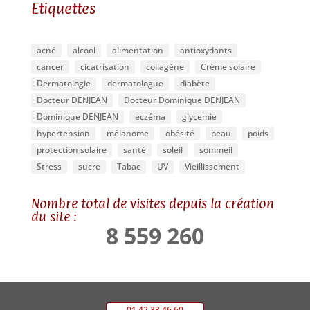
Etiquettes
acné
alcool
alimentation
antioxydants
cancer
cicatrisation
collagène
Crème solaire
Dermatologie
dermatologue
diabète
Docteur DENJEAN
Docteur Dominique DENJEAN
Dominique DENJEAN
eczéma
glycemie
hypertension
mélanome
obésité
peau
poids
protection solaire
santé
soleil
sommeil
Stress
sucre
Tabac
UV
Vieillissement
Nombre total de visites depuis la création
du site :
8 559 260
01 42 33 46 60