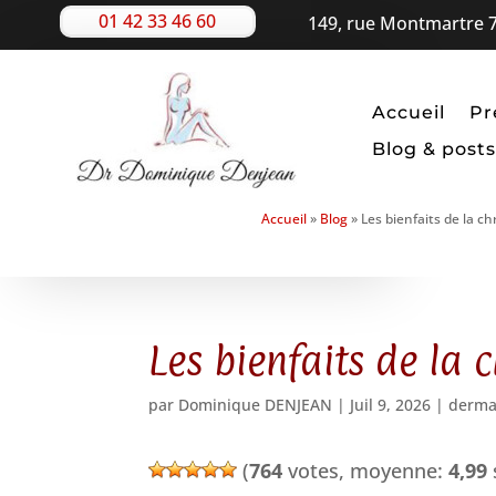
01 42 33 46 60
149, rue Montmartre 7
Accueil
Pr
Blog & posts
Accueil
»
Blog
»
Les bienfaits de la c
Les bienfaits de la
par
Dominique DENJEAN
|
Juil 9, 2026
|
derma
(
764
votes, moyenne:
4,99