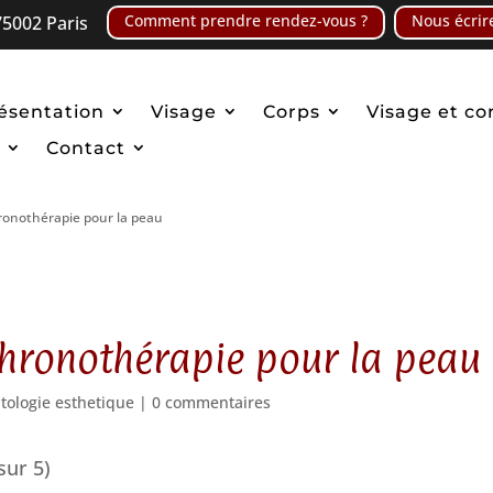
Comment prendre rendez-vous ?
Nous écrir
5002 Paris
ésentation
Visage
Corps
Visage et co
Contact
hronothérapie pour la peau
 chronothérapie pour la peau
tologie esthetique
|
0 commentaires
sur 5)