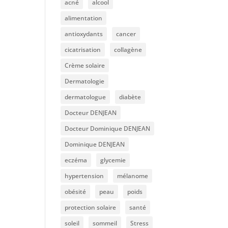
acné
alcool
alimentation
antioxydants
cancer
cicatrisation
collagène
Crème solaire
Dermatologie
dermatologue
diabète
Docteur DENJEAN
Docteur Dominique DENJEAN
Dominique DENJEAN
eczéma
glycemie
hypertension
mélanome
obésité
peau
poids
protection solaire
santé
soleil
sommeil
Stress