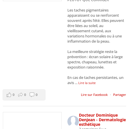
Les taches pigmentaires
apparaissent ou se renforcent
souvent après l’été. Elles peuvent
être liées au soleil, au
vieillissement cutané, aux
variations hormonales ou à une
inflammation de la peau.
La meilleure stratégie reste la
prévention : écran solaire à large
spectre, chapeau, lunettes et
exposition raisonnée.
En cas de taches persistantes, un
avis
...
Lire la suite
0
0
0
Lire sur Facebook
·
Partager
Docteur Dominique
Denjean - Dermatologie
esthétique
2 semaines il y a