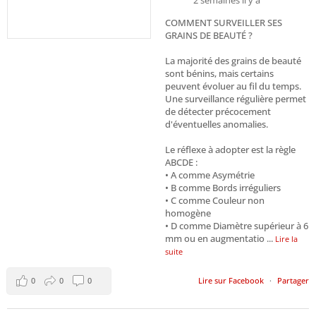
COMMENT SURVEILLER SES
GRAINS DE BEAUTÉ ?
La majorité des grains de beauté
sont bénins, mais certains
peuvent évoluer au fil du temps.
Une surveillance régulière permet
de détecter précocement
d'éventuelles anomalies.
Le réflexe à adopter est la règle
ABCDE :
•⁠ ⁠A comme Asymétrie
•⁠ ⁠B comme Bords irréguliers
•⁠ ⁠C comme Couleur non
homogène
•⁠ ⁠D comme Diamètre supérieur à 6
mm ou en augmentatio
...
Lire la
suite
0
0
0
Lire sur Facebook
·
Partager