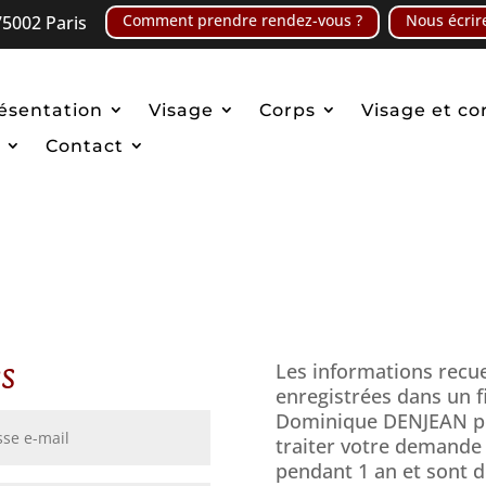
Comment prendre rendez-vous ?
Nous écrir
5002 Paris
ésentation
Visage
Corps
Visage et co
Contact
s
Les informations recue
enregistrées dans un f
Dominique DENJEAN pou
traiter votre demande 
pendant 1 an et sont d