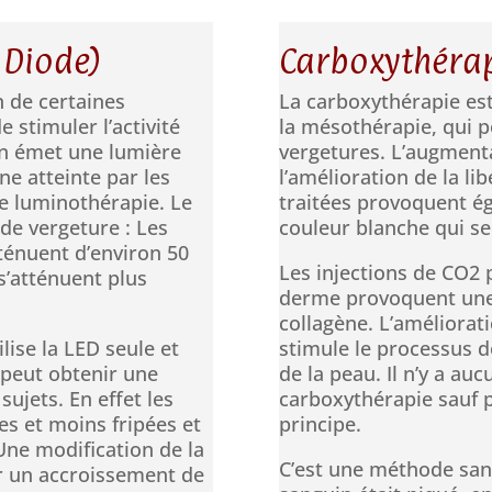
 Diode)
Carboxythérap
n de certaines
La carboxythérapie es
 stimuler l’activité
la mésothérapie, qui p
on émet une lumière
vergetures. L’augmenta
e atteinte par les
l’amélioration de la li
 de luminothérapie. Le
traitées provoquent é
 de vergeture : Les
couleur blanche qui se
ténuent d’environ 50
Les injections de CO2 
s’atténuent plus
derme provoquent une 
collagène. L’améliorati
lise la LED seule et
stimule le processus de
peut obtenir une
de la peau. Il n’y a auc
ujets. En effet les
carboxythérapie sauf 
s et moins fripées et
principe.
Une modification de la
C’est une méthode san
r un accroissement de