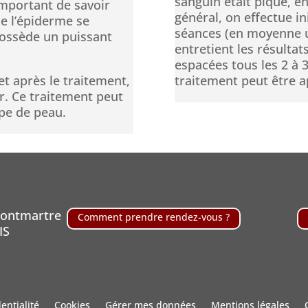
sanguin était piqué, en
t important de savoir
général, on effectue in
e l’épiderme se
séances (en moyenne un
possède un puissant
entretient les résultat
espacées tous les 2 à 
et après le traitement,
traitement peut être a
r. Ce traitement peut
ype de peau.
Montmartre
Comment prendre rendez-vous ?
IS
entialité
Cookies
Gérer mes données
Mentions légales