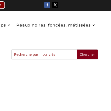
e
rps
Peaux noires, foncées, métissées