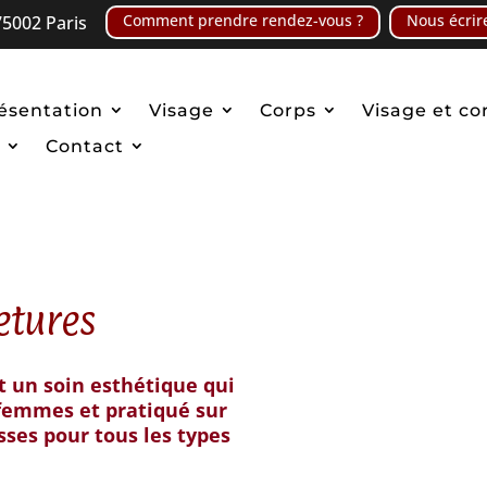
Comment prendre rendez-vous ?
Nous écrir
5002 Paris
ésentation
Visage
Corps
Visage et co
Contact
etures
t un soin esthétique qui
 femmes et pratiqué sur
sses pour tous les types