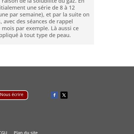
 raison de la solubilité du gaz. En
itialement une série de 8 à 12
e par semaine), et par la suite on
s, avec des séances de rappel
3 mois par exemple. Là aussi ce
ppliqué à tout type de peau.
Nous écrire
CGU
Plan du site