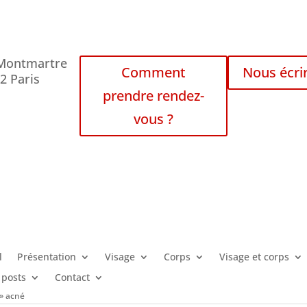
 Montmartre
Comment
Nous écri
2 Paris
prendre rendez-
vous ?
l
Présentation
Visage
Corps
Visage et corps
 posts
Contact
»
acné