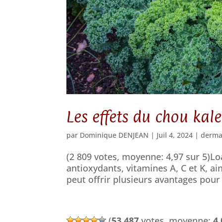
Les effets du chou kal
par
Dominique DENJEAN
|
Juil 4, 2024
|
derma
(2 809 votes, moyenne: 4,97 sur 5)Loa
antioxydants, vitamines A, C et K, a
peut offrir plusieurs avantages pour 
(
53 487
votes, moyenne:
4,