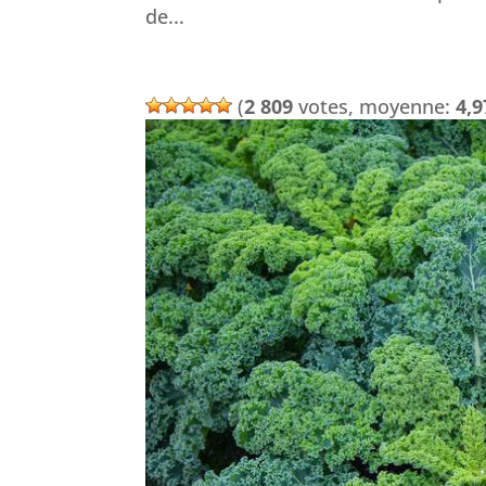
de...
(
2 809
votes, moyenne:
4,9