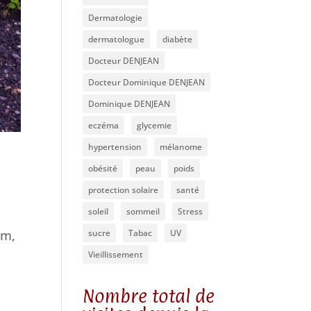
Dermatologie
dermatologue
diabète
Docteur DENJEAN
Docteur Dominique DENJEAN
Dominique DENJEAN
eczéma
glycemie
hypertension
mélanome
obésité
peau
poids
protection solaire
santé
soleil
sommeil
Stress
um,
sucre
Tabac
UV
Vieillissement
Nombre total de