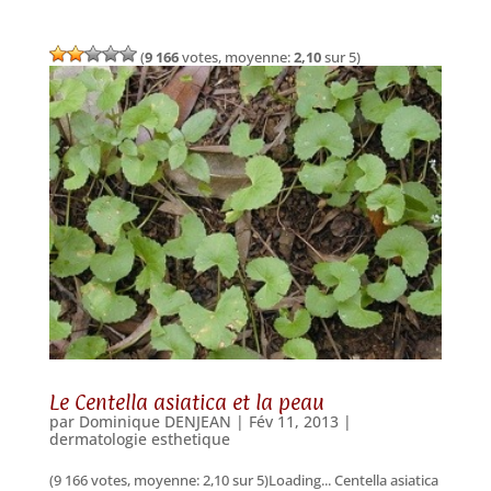
(
9 166
votes, moyenne:
2,10
sur 5)
Le Centella asiatica et la peau
par
Dominique DENJEAN
|
Fév 11, 2013
|
dermatologie esthetique
(9 166 votes, moyenne: 2,10 sur 5)Loading... Centella asiatica