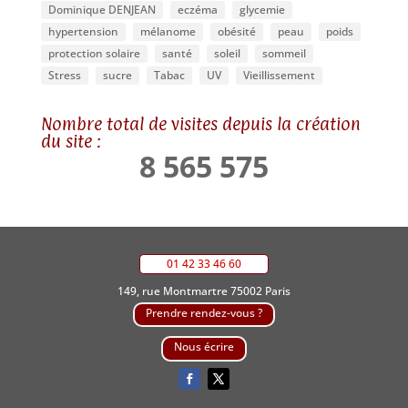
Dominique DENJEAN
eczéma
glycemie
hypertension
mélanome
obésité
peau
poids
protection solaire
santé
soleil
sommeil
Stress
sucre
Tabac
UV
Vieillissement
Nombre total de visites depuis la création
du site :
8 565 575
01 42 33 46 60
149, rue Montmartre 75002 Paris
Prendre rendez-vous ?
Nous écrire