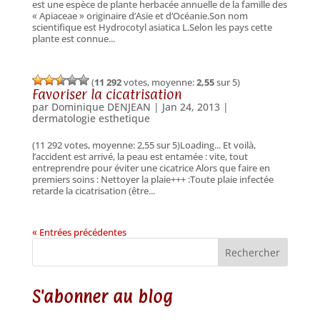
est une espèce de plante herbacée annuelle de la famille des
« Apiaceae » originaire d’Asie et d’Océanie.Son nom
scientifique est Hydrocotyl asiatica L.Selon les pays cette
plante est connue...
(
11 292
votes, moyenne:
2,55
sur 5)
Favoriser la cicatrisation
par
Dominique DENJEAN
|
Jan 24, 2013
|
dermatologie esthetique
(11 292 votes, moyenne: 2,55 sur 5)Loading... Et voilà,
l’accident est arrivé, la peau est entamée : vite, tout
entreprendre pour éviter une cicatrice Alors que faire en
premiers soins : Nettoyer la plaie+++ :Toute plaie infectée
retarde la cicatrisation (être...
« Entrées précédentes
Rechercher
S'abonner au blog