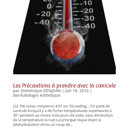
Les Précautions à prendre avec la canicule
par
Dominique DENJEAN
|
Juil 18, 2016
|
dermatologie esthetique
(22 706 votes, moyenne: 4,51 sur 5)Loading... On parle de
canicule lorsqu’il y a de fortes températures supérieures à
30° pendant au moins trois jours de suite, sans diminution
de la température la nuit.Le principal risque étant la
déshydratation et/ou un coup de...