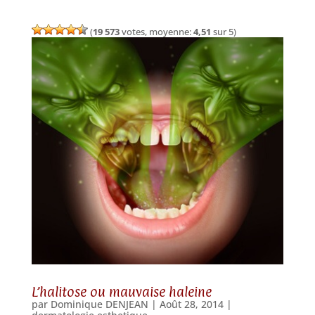
(
19 573
votes, moyenne:
4,51
sur 5)
L’halitose ou mauvaise haleine
par
Dominique DENJEAN
|
Août 28, 2014
|