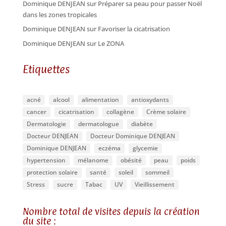
Dominique DENJEAN
sur
Préparer sa peau pour passer Noël
dans les zones tropicales
Dominique DENJEAN
sur
Favoriser la cicatrisation
Dominique DENJEAN
sur
Le ZONA
Etiquettes
acné
alcool
alimentation
antioxydants
cancer
cicatrisation
collagène
Crème solaire
Dermatologie
dermatologue
diabète
Docteur DENJEAN
Docteur Dominique DENJEAN
Dominique DENJEAN
eczéma
glycemie
hypertension
mélanome
obésité
peau
poids
protection solaire
santé
soleil
sommeil
Stress
sucre
Tabac
UV
Vieillissement
Nombre total de visites depuis la création
du site :