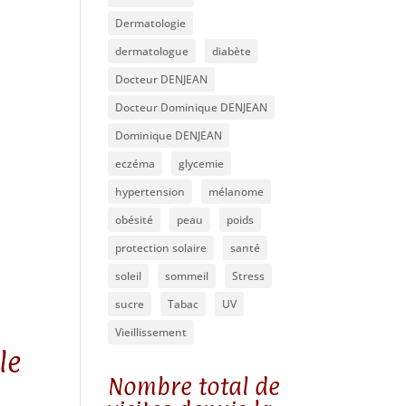
Dermatologie
dermatologue
diabète
Docteur DENJEAN
Docteur Dominique DENJEAN
Dominique DENJEAN
eczéma
glycemie
hypertension
mélanome
obésité
peau
poids
protection solaire
santé
soleil
sommeil
Stress
sucre
Tabac
UV
Vieillissement
le
Nombre total de