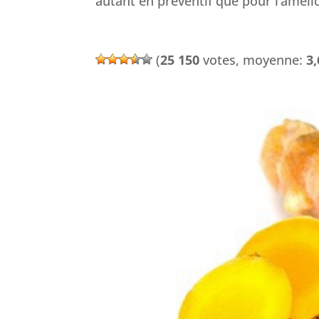
autant en préventif que pour l’améli
(
25 150
votes, moyenne:
3,