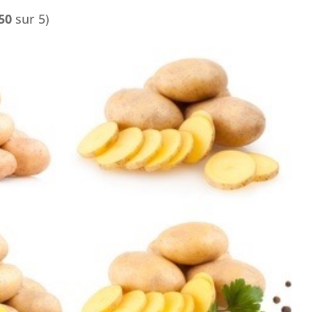
50
sur 5)