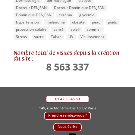
Dermatologie
dermatologue
diabète
Docteur DENJEAN
Docteur Dominique DENJEAN
Dominique DENJEAN
eczéma
glycemie
hypertension
mélanome
obésité
peau
poids
protection solaire
santé
soleil
sommeil
Stress
sucre
Tabac
UV
Vieillissement
Nombre total de visites depuis la création
du site :
8 563 337
01 42 33 46 60
149, rue Montmartre 75002 Paris
Prendre rendez-vous ?
Nous écrire