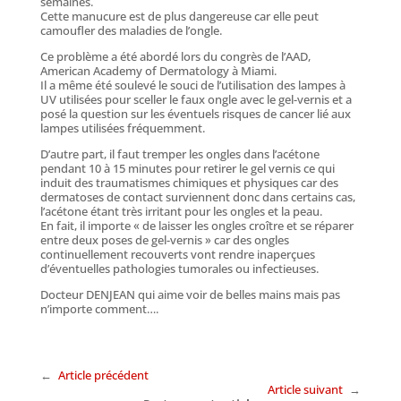
semaines.
Cette manucure est de plus dangereuse car elle peut
camoufler des maladies de l’ongle.
Ce problème a été abordé lors du congrès de l’AAD,
American Academy of Dermatology à Miami.
Il a même été soulevé le souci de l’utilisation des lampes à
UV utilisées pour sceller le faux ongle avec le gel-vernis et a
posé la question sur les éventuels risques de cancer lié aux
lampes utilisées fréquemment.
D’autre part, il faut tremper les ongles dans l’acétone
pendant 10 à 15 minutes pour retirer le gel vernis ce qui
induit des traumatismes chimiques et physiques car des
dermatoses de contact surviennent donc dans certains cas,
l’acétone étant très irritant pour les ongles et la peau.
En fait, il importe « de laisser les ongles croître et se réparer
entre deux poses de gel-vernis » car des ongles
continuellement recouverts vont rendre inaperçues
d’éventuelles pathologies tumorales ou infectieuses.
Docteur DENJEAN qui aime voir de belles mains mais pas
n’importe comment….
←
Article précédent
Article suivant
→