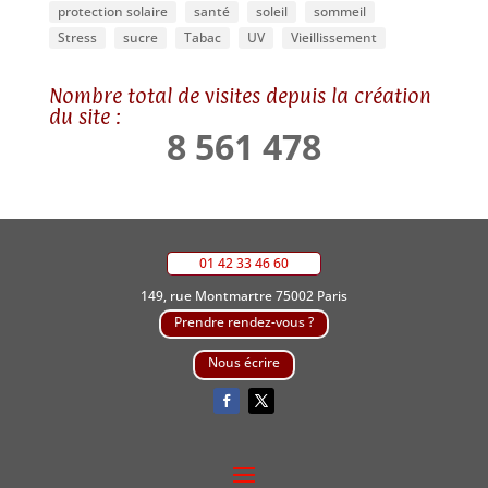
protection solaire
santé
soleil
sommeil
Stress
sucre
Tabac
UV
Vieillissement
Nombre total de visites depuis la création
du site :
8 561 478
01 42 33 46 60
149, rue Montmartre 75002 Paris
Prendre rendez-vous ?
Nous écrire