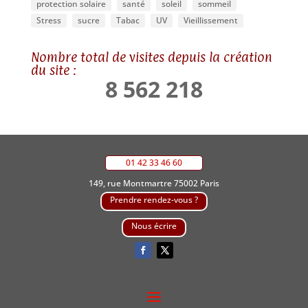
protection solaire
santé
soleil
sommeil
Stress
sucre
Tabac
UV
Vieillissement
Nombre total de visites depuis la création
du site :
8 562 218
01 42 33 46 60
149, rue Montmartre 75002 Paris
Prendre rendez-vous ?
Nous écrire