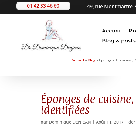
01 42 33 46 60
149, rue Montmartre 7
Accueil
Pr
Blog & posts
Accueil
»
Blog
»
Éponges de cuisine, 7
Éponges de cuisine, 
identifiées
par
Dominique DENJEAN
|
Août 11, 2017
|
der