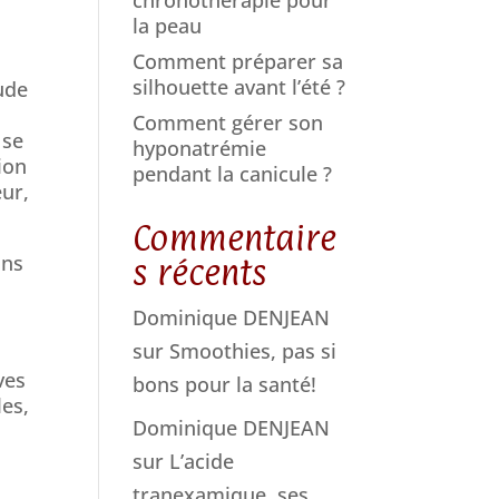
la peau
Comment préparer sa
silhouette avant l’été ?
tude
Comment gérer son
 se
hyponatrémie
ion
pendant la canicule ?
eur,
Commentaire
ins
s récents
Dominique DENJEAN
sur
Smoothies, pas si
ves
bons pour la santé!
les,
Dominique DENJEAN
sur
L’acide
i
tranexamique, ses