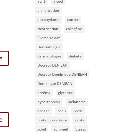
acné
alcool
alimentation
antioxydants
cancer
cicatrisation
collagène
Crème solaire
Dermatologie
dermatologue
diabète
e
Docteur DENJEAN
Docteur Dominique DENJEAN
Dominique DENJEAN
eczéma
glycemie
hypertension
mélanome
obésité
peau
poids
e
protection solaire
santé
soleil
sommeil
Stress