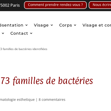
Comment prendre rendez-vous ?
Nous écrir
5002 Paris
ésentation
Visage
Corps
Visage et co
Contact
3 familles de bactéries identifiées
73 familles de bactéries
matologie esthetique
|
8 commentaires