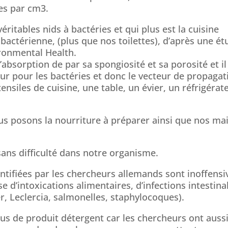
ies par cm3.
éritables nids à bactéries et qui plus est la cuisine
 bactérienne, (plus que nos toilettes), d’après une é
ironmental Health.
absorption de par sa spongiosité et sa porosité et il
eur pour les bactéries et donc le vecteur de propagat
nsiles de cuisine, une table, un évier, un réfrigérat
nous posons la nourriture à préparer ainsi que nos ma
sans difficulté dans notre organisme.
entifiées par les chercheurs allemands sont inoffensi
e d’intoxications alimentaires, d’infections intestina
r, Leclercia, salmonelles, staphylocoques).
plus de produit détergent car les chercheurs ont auss