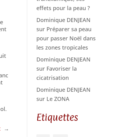
effets pour la peau ?
Dominique DENJEAN
ne
sur
Préparer sa peau
ent
pour passer Noël dans
les zones tropicales
uit
Dominique DENJEAN
sur
Favoriser la
lanc
cicatrisation
nt
Dominique DENJEAN
sur
Le ZONA
sol.
Etiquettes
t
→