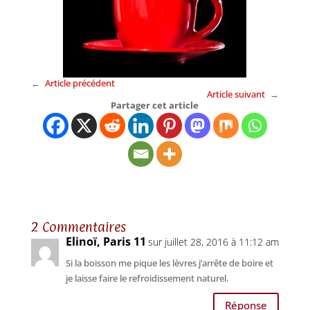
←
Article précédent
Article suivant
→
Partager cet article
2 Commentaires
Elinoï, Paris 11
sur juillet 28, 2016 à 11:12 am
Si la boisson me pique les lèvres j’arrête de boire et
je laisse faire le refroidissement naturel.
Réponse