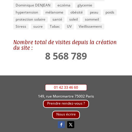
Dominique DENJEAN
eczéma
glycemie
hypertension
mélanome
obésité
peau
poids
protection solaire
santé
soleil
sommeil
Stress
sucre
Tabac
UV
Vieillissement
Nombre total de visites depuis la création
du site :
8 568 789
01 42 33 46 60
149, rue Montmartre 75002 Paris
Prendre rendez-vous ?
Nous écrire