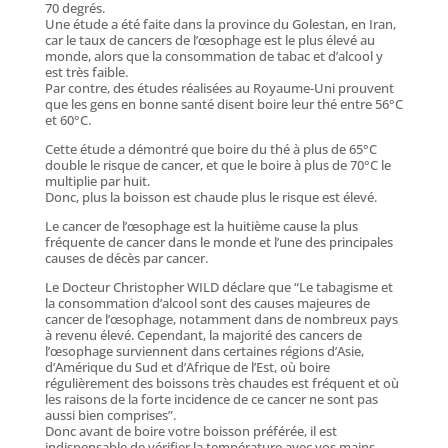
70 degrés.
Une étude a été faite dans la province du Golestan, en Iran,
car le taux de cancers de l’œsophage est le plus élevé au
monde, alors que la consommation de tabac et d’alcool y
est très faible.
Par contre, des études réalisées au Royaume-Uni prouvent
que les gens en bonne santé disent boire leur thé entre 56°C
et 60°C.
Cette étude a démontré que boire du thé à plus de 65°C
double le risque de cancer, et que le boire à plus de 70°C le
multiplie par huit.
Donc, plus la boisson est chaude plus le risque est élevé.
Le cancer de l’œsophage est la huitième cause la plus
fréquente de cancer dans le monde et l’une des principales
causes de décès par cancer.
Le Docteur Christopher WILD déclare que “Le tabagisme et
la consommation d’alcool sont des causes majeures de
cancer de l’œsophage, notamment dans de nombreux pays
à revenu élevé. Cependant, la majorité des cancers de
l’œsophage surviennent dans certaines régions d’Asie,
d’Amérique du Sud et d’Afrique de l’Est, où boire
régulièrement des boissons très chaudes est fréquent et où
les raisons de la forte incidence de ce cancer ne sont pas
aussi bien comprises”.
Donc avant de boire votre boisson préférée, il est
indispensable de vérifier la température avec vos mains.