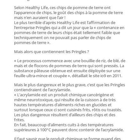
Selon Healthy Life, ces chips de pomme de terre ont
l’apparence de chips, le goût des chips à la pomme de terre
mais n’en auraient que l’air !
Le plus terrible d’après Healthy Life est l’affirmation de
l’entreprise Pringles qui a dit un jour que la « contenance en
pommes de terre de leurs chips était tellement faible que
techniquement on ne pouvait pas parler de chips de
pommes de terre ».
Mais alors que contiennent les Pringles ?
« Le processus commence avec une bouillie de riz, de blé, de
maïs et de flocons de pommes de terre qui sont pressés. La
substance pâteuse obtenue est ensuite déployée sur une
feuille ultra-mince et coupée », détaillait le site io9 en 2011.
Mais le plus dangereux et le plus grave, c’est que les Pringles
contiendraient de l’acrylamide.
« L’acrylamide est un produit chimique cancérigène et
même neurotoxique, qui résulte de la cuisson à de très
hautes températures d’aliments riches en glucides et
surtout lorsque ceux ci sont cuisinés frits, rôtis ou toastés.
Les plus dangereux résultent d’ailleurs des chips et des
frites.
En fait, beaucoup d’aliments cuits à des températures
supérieures à 100°C peuvent donc contenir de l’acrylamide.
Il faut savoir que le produit chimique se forme quand des