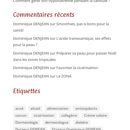
Comment gérer son hyponatrémie pendant la canicule ?
Commentaires récents
Dominique DENJEAN
sur
Smoothies, pas si bons pour la
santé!
Dominique DENJEAN
sur
L’acide tranexamique, ses effets
pour la peau ?
Dominique DENJEAN
sur
Préparer sa peau pour passer Noël
dans les zones tropicales
Dominique DENJEAN
sur
Favoriser la cicatrisation
Dominique DENJEAN
sur
Le ZONA
Etiquettes
acné
alcool
alimentation
antioxydants
cancer
cicatrisation
collagène
Crème solaire
Dermatologie
dermatologue
diabète
Docteur DENJEAN
Docteur Dominique DENJEAN