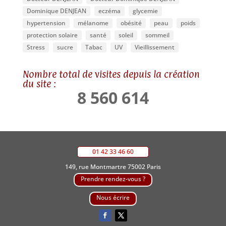
Dominique DENJEAN
eczéma
glycemie
hypertension
mélanome
obésité
peau
poids
protection solaire
santé
soleil
sommeil
Stress
sucre
Tabac
UV
Vieillissement
Nombre total de visites depuis la création
du site :
8 560 614
01 42 33 46 60
149, rue Montmartre 75002 Paris
Prendre rendez-vous ?
Nous écrire