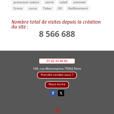
protection solaire
santé
soleil
sommeil
Stress
sucre
Tabac
UV
Vieillissement
Nombre total de visites depuis la création
du site :
8 566 688
01 42 33 46 60
149, rue Montmartre 75002 Paris
Prendre rendez-vous ?
Nous écrire