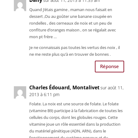
sur août 11, 2013 à 11:35 am
Quand j’étais gamine , maman nous faisait en
dessert ,Ou au goûter une banane coupée en
rondelles , des cerneaux de noix et un peu de
confiture d’oranges maison , on se régalait avec
mon pt frère …
Je ne connaissais pas toutes les vertus des noix , il
ne me reste plus qu’à en trouver de bonnes .
Réponse
Charles Édouard, Montalivet
sur août 11,
2013 à 6:11 pm
Folate. La noix est une source de folate. Le folate
(vitamine B9) participe à la fabrication de toutes les
cellules du corps, dont les globules rouges. Cette
vitamine joue un rôle essentiel dans la production
du matériel génétique (ADN, ARN), dans le
fonctionnement du système nerveux et du