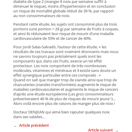
diabète de type 2 (manger 8 noix par semaine suffit à
diminuer le risque), moins d’hypertension et en conclusion
un risque de mortalité globale réduit de 39 %, par rapport
au non consommateurs de noix.
Pendant cette étude, les sujets ont consommé plus de trois
portions (une portion = 28 g) par semaine de fruits à coques,
et ainsi ils réduisaient leur risque de mourir d’une maladie
cardiovasculaire de 55% et de cancer de 40%.
Pour Jordi Salas-Salvadó, l’auteur de cette étude, « les
résultats de ces travaux sont vraiment étonnants mais nous
ne savons toujours pas précisément quels sont les
composants qui, dans ces fruits, exerce un tel effet
protecteur. Les noix comportent de très nombreuses
molécules, vitamines et minéraux et il existe sans doute un
effet synergique particulier entre ces composés . »
Quand on sait que manger trop de viande ainsi que trop de
charcuteries (viandes transformées) augmente le risque de
maladies cardiovasculaires et augmente le risque de cancers
d’après une étude européenne (Les gros consommateurs
présenteraient 40 % de plus de risques de mourir jeune !)…
Alors voilà encore plus de raisons de manger plus de noix !
Docteur DENJEAN qui aime bien rajouter quelques noix
dans ses salades…
←
Article précédent
Article suivant
→