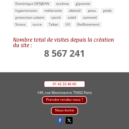
Dominique DENJEAN
eczéma
glycemie
hypertension
mélanome
obésité
peau
poids
protection solaire
santé
soleil
sommeil
Stress
sucre
Tabac
UV
Vieillissement
Nombre total de visites depuis la création
du site :
8 567 241
01 42 33 46 60
149, rue Montmartre 75002 Paris
Prendre rendez-vous ?
Nous écrire