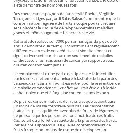
phytostérols, dont l’effet sur la réduction du LDL cholestérol
a été démontré de nombreuses fois.
Des chercheurs espagnols de l’université Rovira i Virgili de
Tarragone, dirigés par Jordi Salas-Salvadó, ont montré que la
consommation régulière de fruits à coque pouvait réduire
sensiblement le risque de développer certaines maladies
graves et même augmenter l’espérance de vie.
Cette étude réalisée sur 7000 personnes âgés de plus de 50
ans, a démontré que ceux qui consommaient régulièrement
différentes sortes de noix réduisaient simultanément et
significativement leur risque non seulement de maladies
cardiovasculaires mais aussi de cancer par rapport à ceux
qui n’en consomment jamais.
Le remplacement d’une partie des lipides de l’alimentation
par les noix a nettement amélioré l’élasticité de la paroi des
vaisseaux sanguins, un point essentiel pour la prévention de
la maladie coronarienne. Cet effet pourrait être du à l’acide
alpha-linolénique et à l’arginine contenus dans les noix.
De plus les consommateurs de fruits à coque avaient aussi
un indice de masse corporelle plus bas. Leur alimentation
était aussi plus équilibrée, avec plus de fruits, de légumes et
de poisson, que les personnes non amatrice de ces fruits.
Ceci serait du à l’effet de satiété du à la présence des fibres.
L’étude nous apprend aussi que les consommateurs de
fruits à coque ont moins de risque de développer un