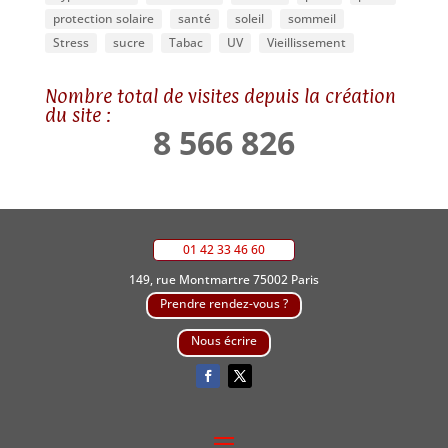
protection solaire
santé
soleil
sommeil
Stress
sucre
Tabac
UV
Vieillissement
Nombre total de visites depuis la création
du site :
8 566 826
01 42 33 46 60
149, rue Montmartre 75002 Paris
Prendre rendez-vous ?
Nous écrire