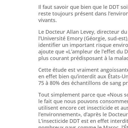
Il faut savoir que bien que le DDT so
reste toujours présent dans l’envi
vivants.
Le Docteur Allan Levey, directeur du
l’Université Emory (Géorgie, sud-est)
identifier un important risque envir
ajoute que «L’ampleur de l’effet du 
plus courant prédisposant à la mala
Cette étude est vraiment angoissante
en effet bien qu’interdit aux États-U
75 à 80% des échantillons de sang pr
Tout simplement parce que «Nous s
le fait que nous pouvons consommer 
utilisent encore cet insecticide et a
l’environnement», d’après le Docteu
L’insecticide DDT est en effet interd
nombreux pays comme le Maroc, l’Éth