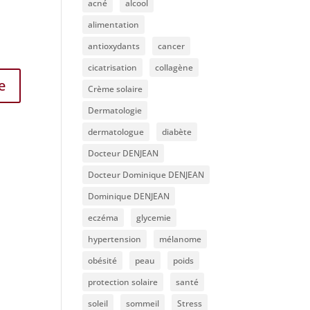
acné
alcool
alimentation
antioxydants
cancer
cicatrisation
collagène
e
Crème solaire
Dermatologie
dermatologue
diabète
Docteur DENJEAN
Docteur Dominique DENJEAN
Dominique DENJEAN
eczéma
glycemie
hypertension
mélanome
obésité
peau
poids
protection solaire
santé
soleil
sommeil
Stress