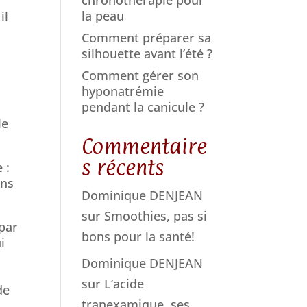
la peau
il
Comment préparer sa
silhouette avant l’été ?
Comment gérer son
hyponatrémie
pendant la canicule ?
le
Commentaire
s récents
 :
ans
Dominique DENJEAN
sur
Smoothies, pas si
par
bons pour la santé!
i
Dominique DENJEAN
sur
L’acide
de
tranexamique, ses