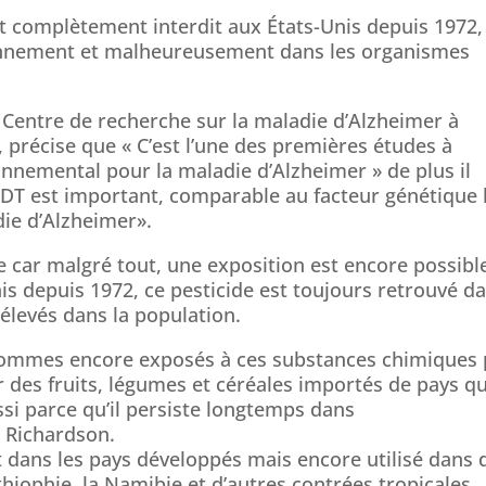
it complètement interdit aux États-Unis depuis 1972, 
ronnement et malheureusement dans les organismes
 Centre de recherche sur la maladie d’Alzheimer à
, précise que « C’est l’une des premières études à
onnemental pour la maladie d’Alzheimer » de plus il
DDT est important, comparable au facteur génétique 
die d’Alzheimer».
 car malgré tout, une exposition est encore possible
nis depuis 1972, ce pesticide est toujours retrouvé d
élevés dans la population.
ommes encore exposés à ces substances chimiques 
des fruits, légumes et céréales importés de pays qu
ussi parce qu’il persiste longtemps dans
r Richardson.
it dans les pays développés mais encore utilisé dans 
iophie, la Namibie et d’autres contrées tropicales