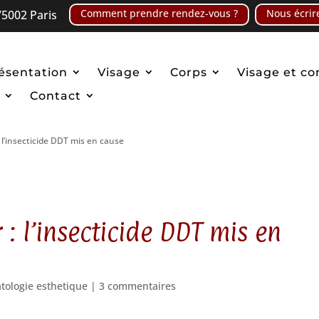
Comment prendre rendez-vous ?
Nous écrir
5002 Paris
ésentation
Visage
Corps
Visage et co
Contact
 l’insecticide DDT mis en cause
: l’insecticide DDT mis en
tologie esthetique
|
3 commentaires