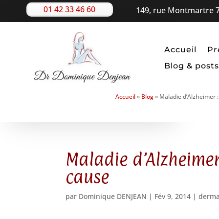
01 42 33 46 60
149, rue Montmartre 7
Accueil
Pr
Blog & posts
Accueil
»
Blog
»
Maladie d’Alzheimer :
Maladie d’Alzheimer 
cause
par
Dominique DENJEAN
|
Fév 9, 2014
|
derma