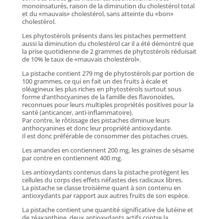
monoinsaturés, raison de la diminution du cholestérol total
et du «mauvais» cholestérol, sans atteinte du «bon»
cholestérol.
Les phytostérols présents dans les pistaches permettent
aussi la diminution du cholestérol car il a été démontré que
la prise quotidienne de 2 grammes de phytostérols réduisait
de 10% le taux de «mauvais cholestérol».
La pistache contient 279 mg de phytostérols par portion de
100 grammes, ce qui en fait un des fruits à écale et
oléagineux les plus riches en phytostérols surtout sous
forme d’anthocyanines de la famille des flavonoïdes,
reconnues pour leurs multiples propriétés positives pour la
santé (anticancer, anti-inflammatoire).
Par contre, le rôtissage des pistaches diminue leurs
anthocyanines et donc leur propriété antioxydante.
Il est donc préférable de consommer des pistaches crues.
Les amandes en contiennent 200 mg, les graines de sésame
par contre en contiennent 400 mg.
Les antioxydants contenus dans la pistache protègent les
cellules du corps des effets néfastes des radicaux libres.
La pistache se classe troisième quant à son contenu en
antioxydants par rapport aux autres fruits de son espèce.
La pistache contient une quantité significative de lutéine et
de zéaxanthine, deux antioxydants actifs contre la