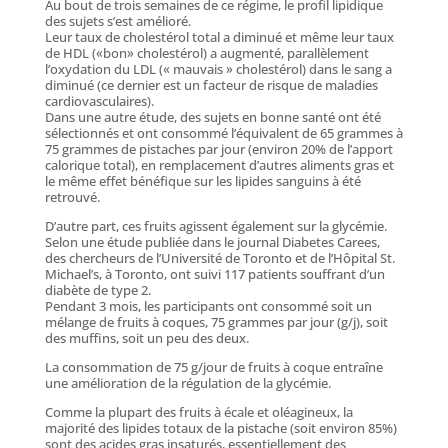
Au bout de trois semaines de ce régime, le profil lipidique
des sujets s’est amélioré.
Leur taux de cholestérol total a diminué et même leur taux
de HDL («bon» cholestérol) a augmenté, parallèlement
l’oxydation du LDL (« mauvais » cholestérol) dans le sang a
diminué (ce dernier est un facteur de risque de maladies
cardiovasculaires).
Dans une autre étude, des sujets en bonne santé ont été
sélectionnés et ont consommé l’équivalent de 65 grammes à
75 grammes de pistaches par jour (environ 20% de l’apport
calorique total), en remplacement d’autres aliments gras et
le même effet bénéfique sur les lipides sanguins à été
retrouvé.
D’autre part, ces fruits agissent également sur la glycémie.
Selon une étude publiée dans le journal Diabetes Carees,
des chercheurs de l’Université de Toronto et de l’Hôpital St.
Michael’s, à Toronto, ont suivi 117 patients souffrant d’un
diabète de type 2.
Pendant 3 mois, les participants ont consommé soit un
mélange de fruits à coques, 75 grammes par jour (g/j), soit
des muffins, soit un peu des deux.
La consommation de 75 g/jour de fruits à coque entraîne
une amélioration de la régulation de la glycémie.
Comme la plupart des fruits à écale et oléagineux, la
majorité des lipides totaux de la pistache (soit environ 85%)
sont des acides gras insaturés, essentiellement des