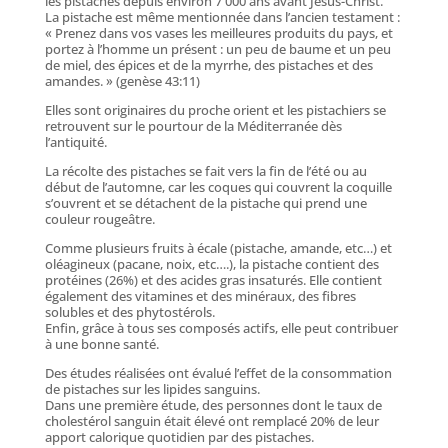
les pistaches depuis environ 7 000 ans avant Jésus-Christ.
La pistache est même mentionnée dans l’ancien testament :
« Prenez dans vos vases les meilleures produits du pays, et
portez à l’homme un présent : un peu de baume et un peu
de miel, des épices et de la myrrhe, des pistaches et des
amandes. » (genèse 43:11)
Elles sont originaires du proche orient et les pistachiers se
retrouvent sur le pourtour de la Méditerranée dès
l’antiquité.
La récolte des pistaches se fait vers la fin de l’été ou au
début de l’automne, car les coques qui couvrent la coquille
s’ouvrent et se détachent de la pistache qui prend une
couleur rougeâtre.
Comme plusieurs fruits à écale (pistache, amande, etc…) et
oléagineux (pacane, noix, etc….), la pistache contient des
protéines (26%) et des acides gras insaturés. Elle contient
également des vitamines et des minéraux, des fibres
solubles et des phytostérols.
Enfin, grâce à tous ses composés actifs, elle peut contribuer
à une bonne santé.
Des études réalisées ont évalué l’effet de la consommation
de pistaches sur les lipides sanguins.
Dans une première étude, des personnes dont le taux de
cholestérol sanguin était élevé ont remplacé 20% de leur
apport calorique quotidien par des pistaches.