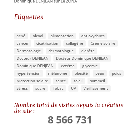
Dominique DENJEAN
sur
Le ZONA
Etiquettes
acné
alcool
alimentation
antioxydants
cancer
cicatrisation
collagène
Crème solaire
Dermatologie
dermatologue
diabète
Docteur DENJEAN
Docteur Dominique DENJEAN
Dominique DENJEAN
eczéma
glycemie
hypertension
mélanome
obésité
peau
poids
protection solaire
santé
soleil
sommeil
Stress
sucre
Tabac
UV
Vieillissement
Nombre total de visites depuis la création
du site :
8 566 731