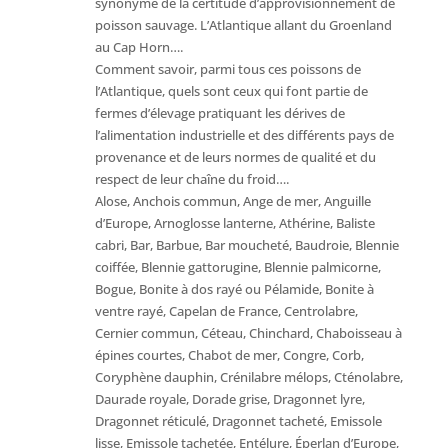
synonyme de la certitude d’approvisionnement de
poisson sauvage. L’Atlantique allant du Groenland
au Cap Horn….
Comment savoir, parmi tous ces poissons de
l’Atlantique, quels sont ceux qui font partie de
fermes d’élevage pratiquant les dérives de
l’alimentation industrielle et des différents pays de
provenance et de leurs normes de qualité et du
respect de leur chaîne du froid….
Alose, Anchois commun, Ange de mer, Anguille
d’Europe, Arnoglosse lanterne, Athérine, Baliste
cabri, Bar, Barbue, Bar moucheté, Baudroie, Blennie
coiffée, Blennie gattorugine, Blennie palmicorne,
Bogue, Bonite à dos rayé ou Pélamide, Bonite à
ventre rayé, Capelan de France, Centrolabre,
Cernier commun, Céteau, Chinchard, Chaboisseau à
épines courtes, Chabot de mer, Congre, Corb,
Coryphène dauphin, Crénilabre mélops, Cténolabre,
Daurade royale, Dorade grise, Dragonnet lyre,
Dragonnet réticulé, Dragonnet tacheté, Emissole
lisse, Emissole tachetée, Entélure, Éperlan d’Europe,