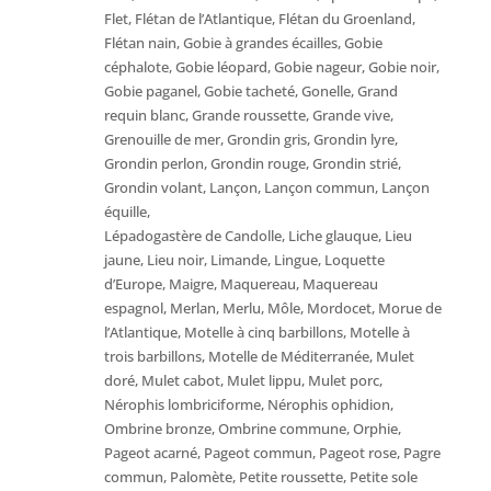
Flet, Flétan de l’Atlantique, Flétan du Groenland,
Flétan nain, Gobie à grandes écailles, Gobie
céphalote, Gobie léopard, Gobie nageur, Gobie noir,
Gobie paganel, Gobie tacheté, Gonelle, Grand
requin blanc, Grande roussette, Grande vive,
Grenouille de mer, Grondin gris, Grondin lyre,
Grondin perlon, Grondin rouge, Grondin strié,
Grondin volant, Lançon, Lançon commun, Lançon
équille,
Lépadogastère de Candolle, Liche glauque, Lieu
jaune, Lieu noir, Limande, Lingue, Loquette
d’Europe, Maigre, Maquereau, Maquereau
espagnol, Merlan, Merlu, Môle, Mordocet, Morue de
l’Atlantique, Motelle à cinq barbillons, Motelle à
trois barbillons, Motelle de Méditerranée, Mulet
doré, Mulet cabot, Mulet lippu, Mulet porc,
Nérophis lombriciforme, Nérophis ophidion,
Ombrine bronze, Ombrine commune, Orphie,
Pageot acarné, Pageot commun, Pageot rose, Pagre
commun, Palomète, Petite roussette, Petite sole