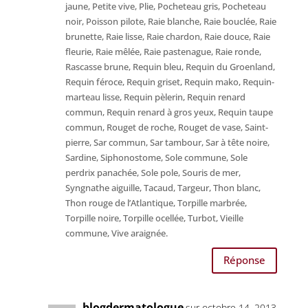
jaune, Petite vive, Plie, Pocheteau gris, Pocheteau
noir, Poisson pilote, Raie blanche, Raie bouclée, Raie
brunette, Raie lisse, Raie chardon, Raie douce, Raie
fleurie, Raie mêlée, Raie pastenague, Raie ronde,
Rascasse brune, Requin bleu, Requin du Groenland,
Requin féroce, Requin griset, Requin mako, Requin-
marteau lisse, Requin pèlerin, Requin renard
commun, Requin renard à gros yeux, Requin taupe
commun, Rouget de roche, Rouget de vase, Saint-
pierre, Sar commun, Sar tambour, Sar à tête noire,
Sardine, Siphonostome, Sole commune, Sole
perdrix panachée, Sole pole, Souris de mer,
Syngnathe aiguille, Tacaud, Targeur, Thon blanc,
Thon rouge de l’Atlantique, Torpille marbrée,
Torpille noire, Torpille ocellée, Turbot, Vieille
commune, Vive araignée.
Réponse
blogdermatologue
sur octobre 14, 2013