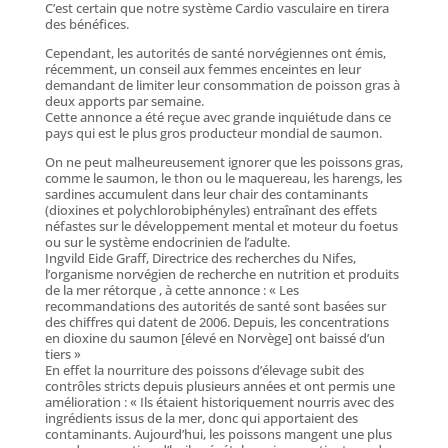
C’est certain que notre système Cardio vasculaire en tirera
des bénéfices.
Cependant, les autorités de santé norvégiennes ont émis,
récemment, un conseil aux femmes enceintes en leur
demandant de limiter leur consommation de poisson gras à
deux apports par semaine.
Cette annonce a été reçue avec grande inquiétude dans ce
pays qui est le plus gros producteur mondial de saumon.
On ne peut malheureusement ignorer que les poissons gras,
comme le saumon, le thon ou le maquereau, les harengs, les
sardines accumulent dans leur chair des contaminants
(dioxines et polychlorobiphényles) entraînant des effets
néfastes sur le développement mental et moteur du foetus
ou sur le système endocrinien de l’adulte.
Ingvild Eide Graff, Directrice des recherches du Nifes,
l’organisme norvégien de recherche en nutrition et produits
de la mer rétorque , à cette annonce : « Les
recommandations des autorités de santé sont basées sur
des chiffres qui datent de 2006. Depuis, les concentrations
en dioxine du saumon [élevé en Norvège] ont baissé d’un
tiers »
En effet la nourriture des poissons d’élevage subit des
contrôles stricts depuis plusieurs années et ont permis une
amélioration : « Ils étaient historiquement nourris avec des
ingrédients issus de la mer, donc qui apportaient des
contaminants. Aujourd’hui, les poissons mangent une plus