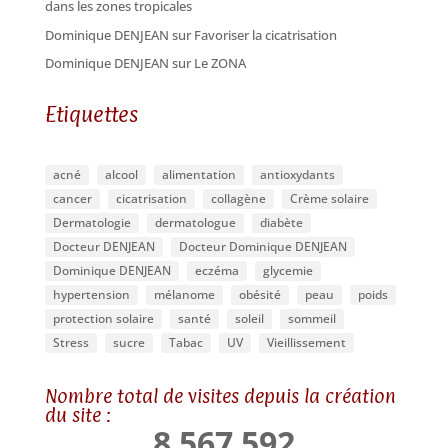
dans les zones tropicales
Dominique DENJEAN
sur
Favoriser la cicatrisation
Dominique DENJEAN
sur
Le ZONA
Etiquettes
acné
alcool
alimentation
antioxydants
cancer
cicatrisation
collagène
Crème solaire
Dermatologie
dermatologue
diabète
Docteur DENJEAN
Docteur Dominique DENJEAN
Dominique DENJEAN
eczéma
glycemie
hypertension
mélanome
obésité
peau
poids
protection solaire
santé
soleil
sommeil
Stress
sucre
Tabac
UV
Vieillissement
Nombre total de visites depuis la création
du site :
8 567 592