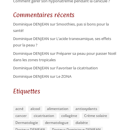
Comment gérer son hyponatrémie pendant la canicule ?
Commentaires récents
Dominique DENJEAN
sur
Smoothies, pas si bons pour la
santé!
Dominique DENJEAN
sur
L’acide tranexamique, ses effets
pour la peau ?
Dominique DENJEAN
sur
Préparer sa peau pour passer Noël
dans les zones tropicales
Dominique DENJEAN
sur
Favoriser la cicatrisation
Dominique DENJEAN
sur
Le ZONA
Etiquettes
acné
alcool
alimentation
antioxydants
cancer
cicatrisation
collagène
Crème solaire
Dermatologie
dermatologue
diabète
Docteur DENJEAN
Docteur Dominique DENJEAN