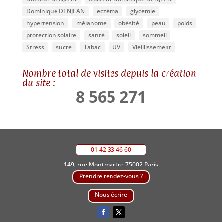
Dominique DENJEAN
eczéma
glycemie
hypertension
mélanome
obésité
peau
poids
protection solaire
santé
soleil
sommeil
Stress
sucre
Tabac
UV
Vieillissement
Nombre total de visites depuis la création
du site :
8 565 271
01 42 33 46 60
149, rue Montmartre 75002 Paris
Prendre rendez-vous ?
Nous écrire