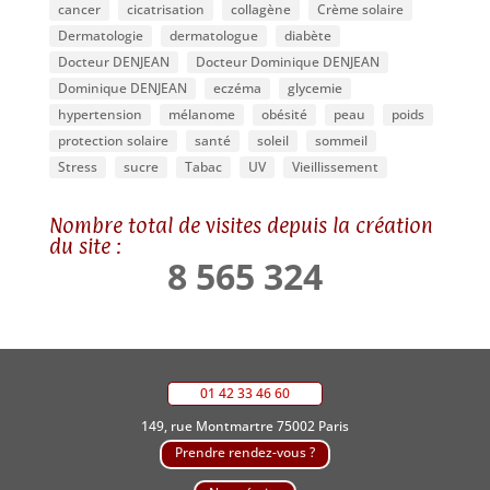
cancer
cicatrisation
collagène
Crème solaire
Dermatologie
dermatologue
diabète
Docteur DENJEAN
Docteur Dominique DENJEAN
Dominique DENJEAN
eczéma
glycemie
hypertension
mélanome
obésité
peau
poids
protection solaire
santé
soleil
sommeil
Stress
sucre
Tabac
UV
Vieillissement
Nombre total de visites depuis la création
du site :
8 565 324
01 42 33 46 60
149, rue Montmartre 75002 Paris
Prendre rendez-vous ?