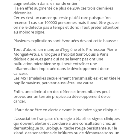
augmentation dans le monde entier.
Il a en effet augmenté de plus de 20% ces trois dernières
décennies.
Certes c’est un cancer qui reste plutôt rare puisque l’on
recense 1 cas sur 100000 personnes mais il peut être grave si
on ne le détecte pas à temps et donc il faut prêter attention
au moindre signe.
Plusieurs explications sont évoquées devant cette hausse :
Tout d’abord, un manque d’hygiène et le Professeur Pierre
Mongiat-Artus, urologue à l’hôpital Saint-Louis à Paris
déclare que «Les gens qui ne se lavent pas ont une
pullulation microbienne qui peut entraîner une
inflammation impliquée dans le développement de ce
cancer».
Les MST (maladies sexuellement transmissibles) et en tête le
papillomavirus, peuvent aussi être une cause.
Enfin, une diminution des défenses immunitaires peut
provoquer un terrain propice au développement de ce
cancer.
Il faut donc être en alerte devant le moindre signe clinique :
L’association française d’urologie a établi les signes cliniques
qui doivent alerter et conduire à une consultation chez un
dermatologue ou urologue : tache rouge persistante sur le
gland, des sensations de brûlures ou de démangeaisons, un