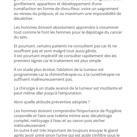
gonflement, apparition et développement d’une
tuméfaction en forme de chou-fleur, voire un saignement
au niveau du prépuce, et au maximum une impossibilité de
décalotter.
Les hommes doivent absolument apprendre à s’examiner
tout comme le font les femmes pour le dépistage du cancer
du sein.
Et pourtant, certains patients ne consultent pas car ils ne
souffrent pas et sont malgré tout aussi gênés.
Il est pourtant impératif de consulter rapidement des les
premiers signes car le traitement est plus simple.
À un stade plus évolué, l’ablation de la tumeur est
programmée car la chimiothérapie ou à la curiethérapie ne
suffisent malheureusement pas.
La chirurgie à un stade avancé de la tumeur est mutilante et
peut même aller jusqu’à l’amputation.
Alors quelle attitude préventive adoptée ?
Les hommes doivent comprendre l’importance de l’hygiène
corporelle et faire une toilette intime avec décalottage
complet, nettoyage à l’eau et au savon puis sécher
méticuleusement.
En outre il est très important de toujours essuyer le gland
après avoir uriné sinon l’urine qui est acide s’infiltre sous le