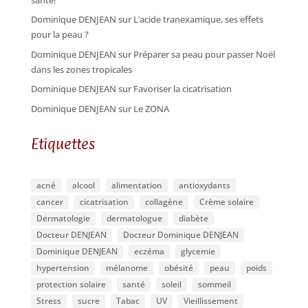
Dominique DENJEAN
sur
L’acide tranexamique, ses effets
pour la peau ?
Dominique DENJEAN
sur
Préparer sa peau pour passer Noël
dans les zones tropicales
Dominique DENJEAN
sur
Favoriser la cicatrisation
Dominique DENJEAN
sur
Le ZONA
Etiquettes
acné
alcool
alimentation
antioxydants
cancer
cicatrisation
collagène
Crème solaire
Dermatologie
dermatologue
diabète
Docteur DENJEAN
Docteur Dominique DENJEAN
Dominique DENJEAN
eczéma
glycemie
hypertension
mélanome
obésité
peau
poids
protection solaire
santé
soleil
sommeil
Stress
sucre
Tabac
UV
Vieillissement