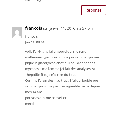
Réponse
francois
sur janvier 11, 2016 à 2:57 pm
francois
Jan 11, 08:44
voila j’ai 44 ans j’ai un souci qui me rend
malheureux,j’ai mon liquide pré séminal qui me
pique le gland(désoler)et qui peu donner des
mycoses a ma femme,j’ai fait des analyses ist
+hépatite B et je n’ai rien du tout
Comme j’ai un désir au travail j’ai du liquide pré
séminal qui coule pas très agréable.J ai ca depuis
mes 14 ans.
pouvez vous me conseiller
merci
——————