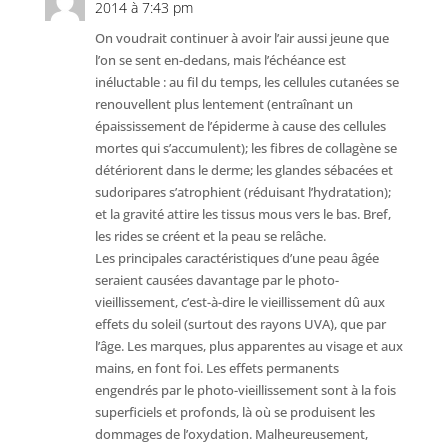
2014 à 7:43 pm
On voudrait continuer à avoir l’air aussi jeune que
l’on se sent en-dedans, mais l’échéance est
inéluctable : au fil du temps, les cellules cutanées se
renouvellent plus lentement (entraînant un
épaississement de l’épiderme à cause des cellules
mortes qui s’accumulent); les fibres de collagène se
détériorent dans le derme; les glandes sébacées et
sudoripares s’atrophient (réduisant l’hydratation);
et la gravité attire les tissus mous vers le bas. Bref,
les rides se créent et la peau se relâche.
Les principales caractéristiques d’une peau âgée
seraient causées davantage par le photo-
vieillissement, c’est-à-dire le vieillissement dû aux
effets du soleil (surtout des rayons UVA), que par
l’âge. Les marques, plus apparentes au visage et aux
mains, en font foi. Les effets permanents
engendrés par le photo-vieillissement sont à la fois
superficiels et profonds, là où se produisent les
dommages de l’oxydation. Malheureusement,